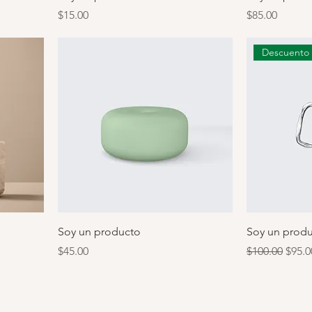
Precio
Precio
$15.00
$85.00
Descuento
Soy un producto
Soy un prod
Precio
Precio
Preci
$45.00
$100.00
$95.0