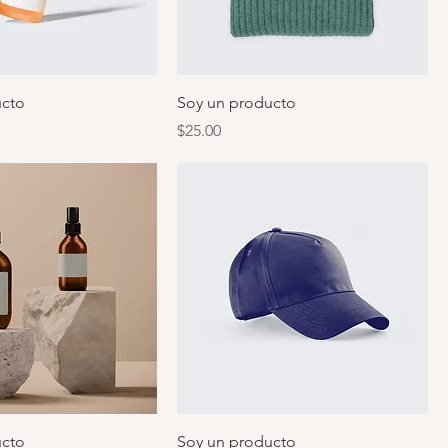
ucto
Soy un producto
Precio
$25.00
ucto
Soy un producto