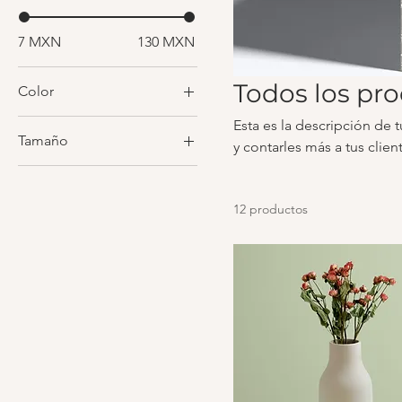
7 MXN
130 MXN
Todos los pr
Color
Esta es la descripción de 
Tamaño
y contarles más a tus clie
Grande
Mediano
12 productos
One size
Pequeño