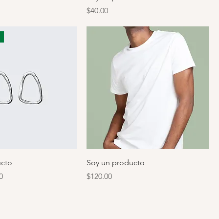
Precio
$40.00
ucto
Soy un producto
o de oferta
Precio
0
$120.00