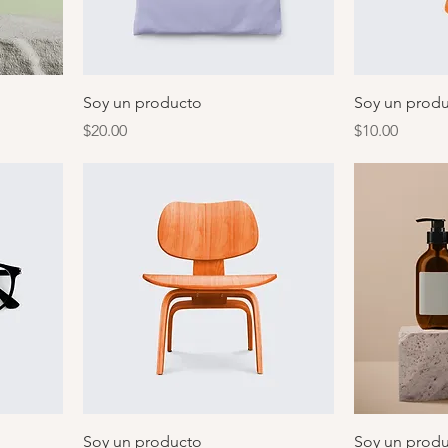
Soy un producto
Soy un prod
Precio
Precio
$20.00
$10.00
Soy un producto
Soy un prod