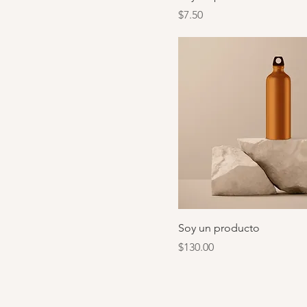
Precio
$7.50
Soy un producto
Precio
$130.00